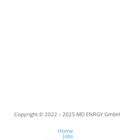
mieterstrom@md-enrgy.de
+49 2862 9072 50
Copyright © 2022 – 2025 MD ENRGY GmbH
Home
Jobs