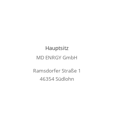
Bleib informiert – tritt jetzt unserem
WhatsApp Kanal
bei:
Hauptsitz
MD ENRGY GmbH
Ramsdorfer Straße 1
46354 Südlohn
info@md-enrgy.de