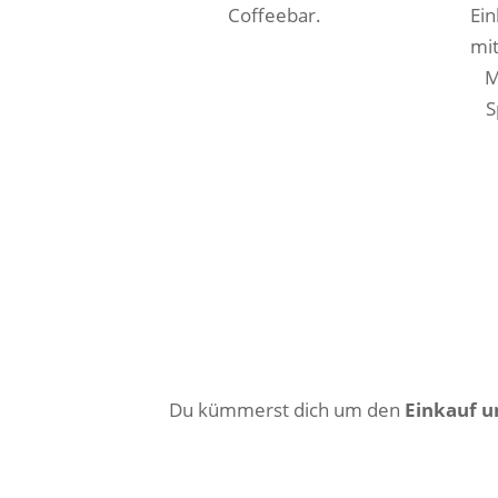
Coffeebar.
Ein
mi
M
S
Du kümmerst dich um den
Einkauf u