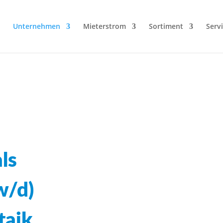
Unternehmen
Mieterstrom
Sortiment
Serv
ls
w/d)
taik