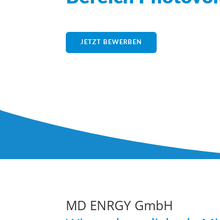
JETZT BEWERBEN
Jetzt in 90 Sekunden online bewerben
enrgygeladenen Teams in Südlohn w
MD ENRGY GmbH