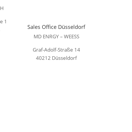
bH
e 1
Sales Office Düsseldorf
n
MD ENRGY – WEESS
e
Graf-Adolf-Straße 14
40212 Düsseldorf
mieterstrom@md-enrgy.de