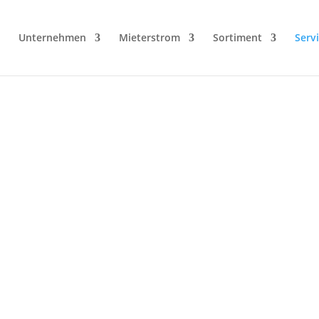
Unternehmen
Mieterstrom
Sortiment
Serv
ojekterfolg mit
Support für