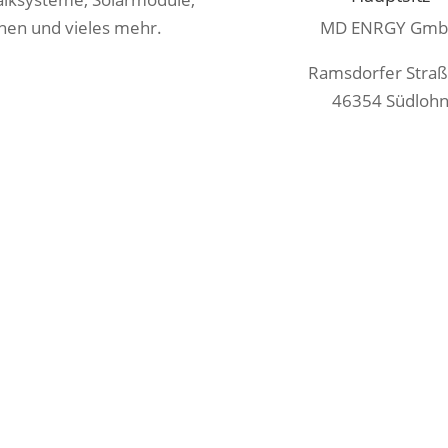
nen und vieles mehr.
MD ENRGY Gm
Ramsdorfer Straß
46354 Südloh
info@md-enrgy.d
tsApp Kanal
bei:
+49 2862 9072 0