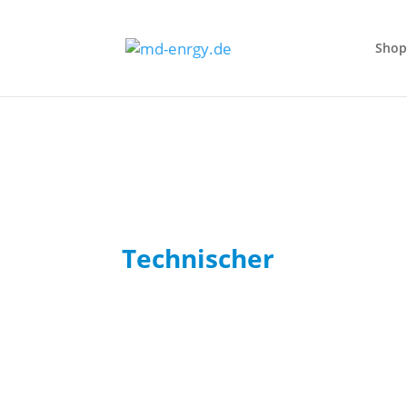
Shop
Technischer
Support
Energisiere Deinen Pr
unserem technischen 
Photovoltaik-Profis