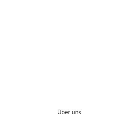
info@md-enrgy.de
+49 2862 9072 0
Über uns
Impressum
Datenschutzerklärung