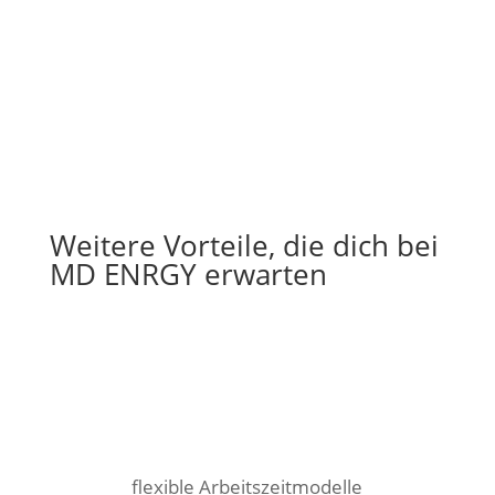
In wenigen Minuten durch unseren Turbo-
Bewerbungsprozess – let sun be your ENRGY.
JETZT BEWERBEN
Weitere Vorteile, die dich bei
MD ENRGY erwarten
f
lexible Arbeitszeitmodelle