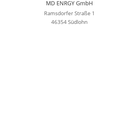
MD ENRGY GmbH
Ramsdorfer Straße 1
46354 Südlohn
info@md-enrgy.de
+49 2862 9072 0