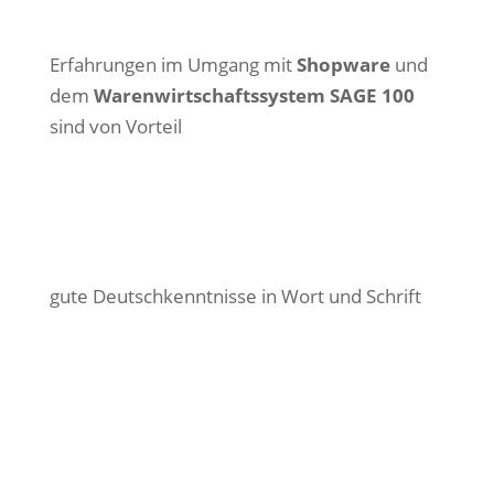
Erfahrungen im Umgang mit
Shopware
und
dem
Warenwirtschaftssystem SAGE 100
sind von Vorteil
gute Deutschkenntnisse in Wort und Schrift
Bewirb dich jetzt als technische*r
Mitarbeiter*in (m/w/d) Schwerpunkt
B2B-Onlineshop